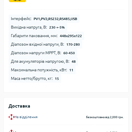
Інтерфейс:
PV1;PV2;RS232;RS485;USB
Вихідна напруга, В:
230 +-5%
Габарити паковання, мм:
448x295x122
Діапозон вхідної напруги, В:
170-280
Діапозон напруги МРРТ, В:
60-450
Для акумуляторів напругою, В:
48
Максимальна потужність, кВт:
11
Маса нетто/брутто, кг:
15
Доставка
На відділення
безкоштовна від 2,000 грн.