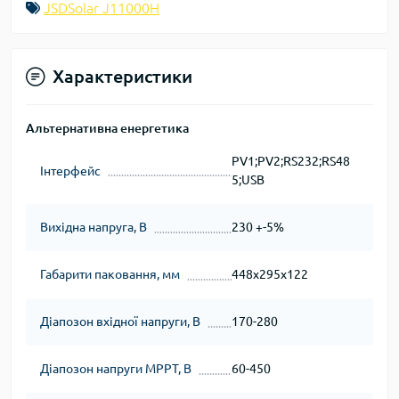
JSDSolar J11000H
Характеристики
Альтернативна енергетика
PV1;PV2;RS232;RS48
Інтерфейс
5;USB
Вихідна напруга, В
230 +-5%
Габарити паковання, мм
448x295x122
Діапозон вхідної напруги, В
170-280
Діапозон напруги МРРТ, В
60-450