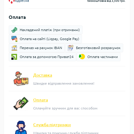
Адресна
безкоштовна від 3,500 грн.
Оплата
Накладений платіж (при отриманні)
Оплата на сайті (Liqpay, Google Pay)
Переказ на рахунок IBAN
Безготівковий розрахунок
Оплата за допомогою Приват24
Оплата частинами
Доставка
Швидке відправлення замовлення!
Оплата
Сплачуйте зручним для вас способом
Служба підтримки
Швидка та приємна служба підтримки