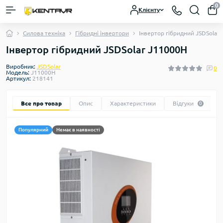
0
Клієнту
Силова техніка
Гібридні інвертори
Інвертор гібридний JSDSolar
Інвертор гібридний JSDSolar J11000H
Виробник:
JSDSolar
0
Модель:
J11000H
Артикул:
218141
Все про товар
Опис
Характеристики
Відгуки
0
Популярний
Немає в наявності