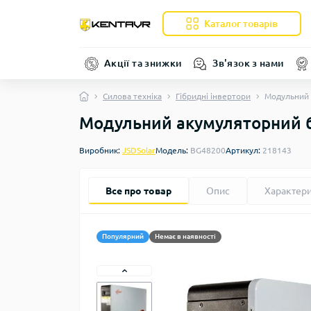
Каталог товарів
Акції та знижки
Зв'язок з нами
Силова техніка
Гібридні інвертори
Модульний 
Модульний акумуляторний б
Виробник:
JSDSolar
Модель:
BG48200
Артикул:
218143
Все про товар
Опис
Характер
Популярний
Немає в наявності