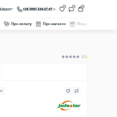
0
0
0
Клієнту
+38 (095) 336-37-47
Про оплату
Про магазин
Подарунковий серти
0
ті