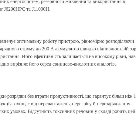
мних енергосистем, резервного живлення та використання в
ar J6200HPC та J11000H.
езпечує оптимальну роботу пристрою, рівномірно розподіляючи
 зарядного струму до 200 А акумулятор швидко відновлює свій зар
истання. Його ефективність залишається на високому рівні, нав
гідно вирізняє його серед свинцево-кислотних аналогів.
ки-розрядки без втрати продуктивності, що гарантує більш ніж 
рукція захищає від перевантажень, перегріву й перезаряджання,
яких умовах. Відсутність токсичних речовин у складі робить цей