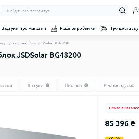
Відгуки про магазин
Наші виробники
Про доставку
акумуляторний блок JSDSolar BG48200
лок JSDSolar BG48200
истики
Відгуки
Питання
Рекомендуємо
0
0
Немає в наявнос
85 396 ₴