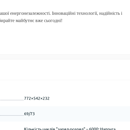
ої енергонезалежності. Інноваційні технології, надійність і
бирайте майбутнє вже сьогодні!
772×542×232
69/73
Кількість циклів "заряд-розряд" – 6000; Напруга