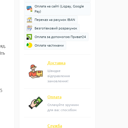
Оплата на сайті (Liqpay, Google
Pay)
Переказ на рахунок IBAN
Безготівковий розрахунок
Оплата за допомогою Приват24
яд,
Оплата частинами
іть
Доставка
Швидке
відправлення
замовлення!
15
Оплата
Сплачуйте зручним
для вас способом
Служба