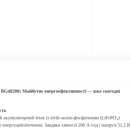
:
 BG48200
Майбутнє енергоефективності — вже сьогодні
сть
 акумуляторний блок із літій-залізо-фосфатними (LiFePO₄)
енергозабезпечення. Завдяки ємності 200 А·год і напрузі 51,2 В