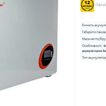
Офіцій
Ємність акумуля
Габарити паков
Маса нетто/брут
Особливості:
К
акумуляторної бат
Тип акумулятор