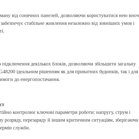
ану від сонячних панелей, дозволяючи користуватися нею вноч
е забезпечує стабільне живлення незалежно від зовнішніх умов і
і.
 підключення декількох блоків, дозволяючи збільшити загальну
G48200 ідеальним рішенням як для приватних будинків, так і для
имоги до енергопостачання.
ст
тійно контролює ключові параметри роботи: напругу, струм і
му розряду, перезаряду й іншим критичним ситуаціям, зберігаючи
термін служби.