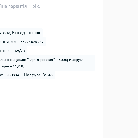
на гарантія 1 рік.
тора, Вт/год:
10 000
ання, мм:
772×542×232
то, кг:
69/73
ількість циклів "заряд-розряд" – 6000; Напруга
ареї – 51,2 В;
а:
Напруга, В:
LifePO4
48