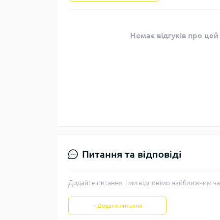
Немає відгуків про цей
Питання та відповіді
Додайте питання, і ми відповімо найближчим ча
+ Додати питання